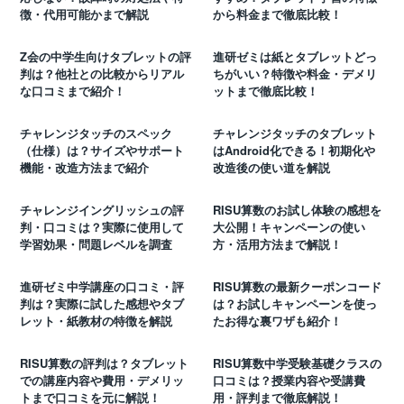
徴・代用可能かまで解説
から料金まで徹底比較！
Z会の中学生向けタブレットの評
進研ゼミは紙とタブレットどっ
判は？他社との比較からリアル
ちがいい？特徴や料金・デメリ
な口コミまで紹介！
ットまで徹底比較！
チャレンジタッチのスペック
チャレンジタッチのタブレット
（仕様）は？サイズやサポート
はAndroid化できる！初期化や
機能・改造方法まで紹介
改造後の使い道を解説
チャレンジイングリッシュの評
RISU算数のお試し体験の感想を
判・口コミは？実際に使用して
大公開！キャンペーンの使い
学習効果・問題レベルを調査
方・活用方法まで解説！
進研ゼミ中学講座の口コミ・評
RISU算数の最新クーポンコード
判は？実際に試した感想やタブ
は？お試しキャンペーンを使っ
レット・紙教材の特徴を解説
たお得な裏ワザも紹介！
RISU算数の評判は？タブレット
RISU算数中学受験基礎クラスの
での講座内容や費用・デメリッ
口コミは？授業内容や受講費
トまで口コミを元に解説！
用・評判まで徹底解説！