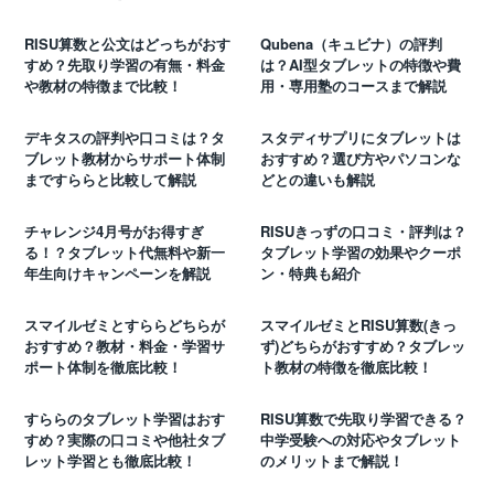
RISU算数と公文はどっちがおす
Qubena（キュビナ）の評判
すめ？先取り学習の有無・料金
は？AI型タブレットの特徴や費
や教材の特徴まで比較！
用・専用塾のコースまで解説
デキタスの評判や口コミは？タ
スタディサプリにタブレットは
ブレット教材からサポート体制
おすすめ？選び方やパソコンな
まですららと比較して解説
どとの違いも解説
チャレンジ4月号がお得すぎ
RISUきっずの口コミ・評判は？
る！？タブレット代無料や新一
タブレット学習の効果やクーポ
年生向けキャンペーンを解説
ン・特典も紹介
スマイルゼミとすららどちらが
スマイルゼミとRISU算数(きっ
おすすめ？教材・料金・学習サ
ず)どちらがおすすめ？タブレッ
ポート体制を徹底比較！
ト教材の特徴を徹底比較！
すららのタブレット学習はおす
RISU算数で先取り学習できる？
すめ？実際の口コミや他社タブ
中学受験への対応やタブレット
レット学習とも徹底比較！
のメリットまで解説！