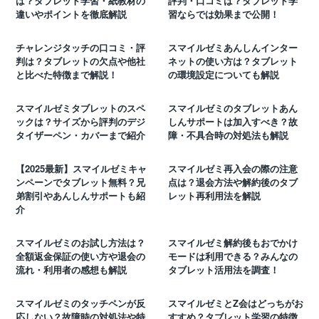
は？タブレット学習・紙教材の
評判・口コミは？タブレット学
違いやポイントを徹底解説
習ならでは効果まで公開！
チャレンジタッチの口コミ・評
スマイルゼミあんしんインター
判は？タブレットの欠点や他社
ネットの使い方は？タブレット
と比べた特徴まで解説！
の環境設定についても解説
スマイルゼミタブレットのスペ
スマイルゼミのタブレットあん
ックは？サイズから評判のデジ
しんサポートは加入すべき？故
タイザーペン・カバーまで紹介
障・不具合時の対処法も解説
【2025最新】スマイルゼミキャ
スマイルゼミ再入会の際の注意
ンペーンでタブレット無料？兄
点は？退会方法や解約後のタブ
弟割引やあんしんサポートも紹
レット再利用法を解説
介
スマイルゼミのお試し方法は？
スマイルゼミ解約後もおでかけ
全額返金保証の使い方や退会の
モードは利用できる？みんなの
流れ・利用者の感想も解説
タブレット活用法を調査！
スマイルゼミのタッチペンが反
スマイルゼミとZ会はどっちがお
応しない？故障時の対処法や特
すすめ？タブレット学習の特徴