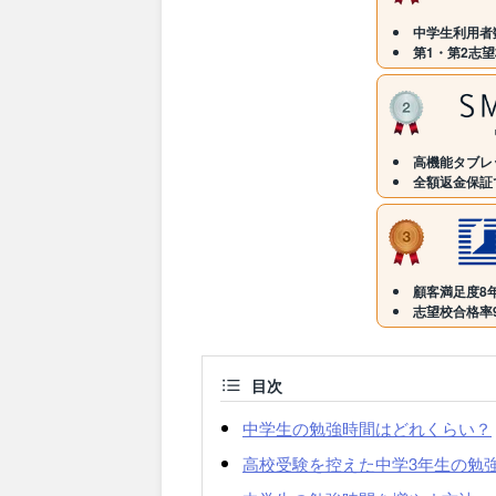
中学生利用者数
第1・第2志望
高機能タブレ
全額返金保証
顧客満足度8年
志望校合格率9
目次
中学生の勉強時間はどれくらい？
高校受験を控えた中学3年生の勉