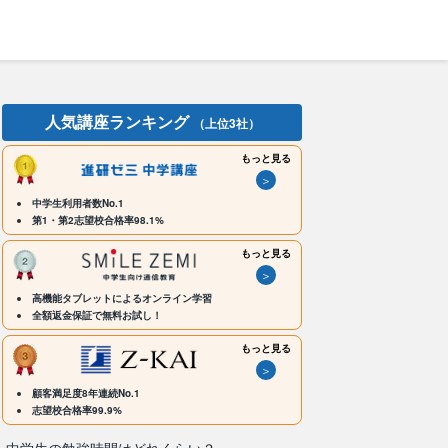
人気講座ランキング
（上位3社）
もっと見る
＞
中学生利用者数No.1
第1・第2志望校合格率98.1%
もっと見る
＞
高機能タブレットによるオンライン学習
全額返金保証で無料お試し！
もっと見る
＞
顧客満足度8年連続No.1
志望校合格率99.9%