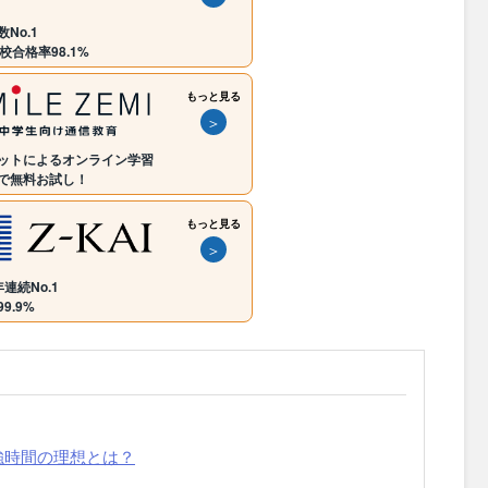
No.1
校合格率98.1%
もっと見る
＞
ットによるオンライン学習
で無料お試し！
もっと見る
＞
連続No.1
9.9%
強時間の理想とは？