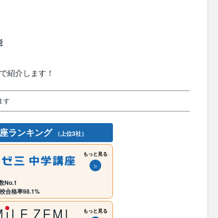
能
式で紹介します！
ます
講座ランキング
（上位3社）
もっと見る
＞
No.1
校合格率98.1%
もっと見る