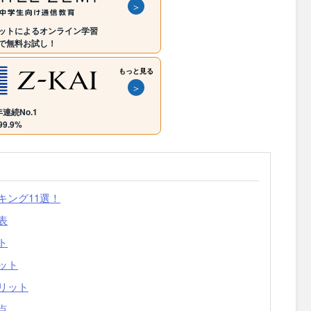
＞
ットによるオンライン学習
で無料お試し！
もっと見る
＞
連続No.1
9.9%
キング11選！
表
ト
ット
リット
点