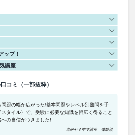
目
アップ！
人気講座
の口コミ（一部抜粋）
る問題の幅が広がった!基本問題やレベル別難問を手
ドスタイル〉で、受験に必要な知識を幅広く得ること
への自信がつきました!
進研ゼミ中学講座 体験談