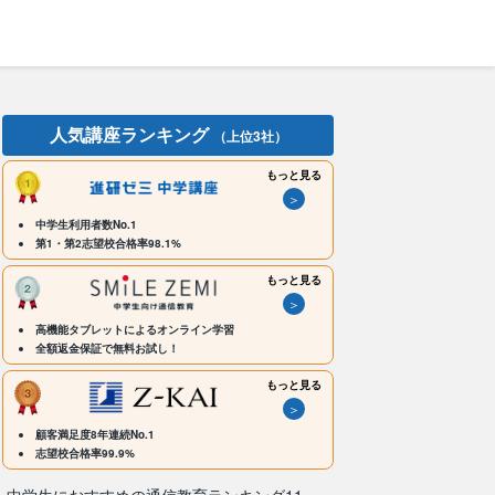
人気講座ランキング
（上位3社）
もっと見る
＞
中学生利用者数No.1
第1・第2志望校合格率98.1%
もっと見る
＞
高機能タブレットによるオンライン学習
全額返金保証で無料お試し！
もっと見る
＞
顧客満足度8年連続No.1
志望校合格率99.9%