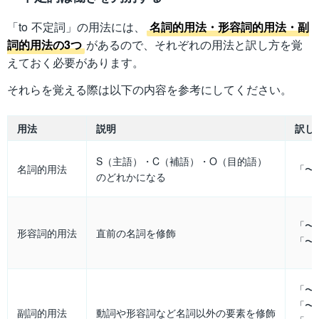
「to 不定詞」の用法には、
名詞的用法・形容詞的用法・副
詞的用法の3つ
があるので、それぞれの用法と訳し方を覚
えておく必要があります。
それらを覚える際は以下の内容を参考にしてください。
用法
説明
訳し
S（主語）・C（補語）・O（目的語）
名詞的用法
「〜
のどれかになる
「〜
形容詞的用法
直前の名詞を修飾
「〜
「〜
「〜
副詞的用法
動詞や形容詞など名詞以外の要素を修飾