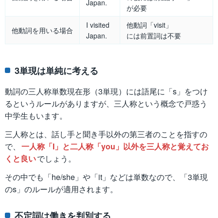
Japan.
が必要
I visited
他動詞「visit」
他動詞を用いる場合
Japan.
には前置詞は不要
3単現は単純に考える
動詞の三人称単数現在形（3単現）には語尾に「s」をつけ
るというルールがありますが、三人称という概念で戸惑う
中学生もいます。
三人称とは、話し手と聞き手以外の第三者のことを指すの
で、
一人称「I」と二人称「you」以外を三人称と覚えてお
くと良い
でしょう。
その中でも「he/she」や「it」などは単数なので、「3単現
のs」のルールが適用されます。
不定詞は働きを判別する