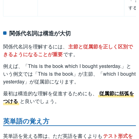
「（
する
関係代名詞は構造が大切
関係代名詞を理解するには、
主節と従属節を正しく区別で
きるようになることが重要
です。
例えば、「This is the book which I bought yesterday.」と
いう例文では「This is the book」が主節、「which I bought
yesterday」が従属節になります。
最初は構造的な理解を促進するためにも、
従属節に括弧を
つける
と良いでしょう。
英単語の覚え方
英単語を覚える際は、ただ英語を書くよりも
テスト形式を