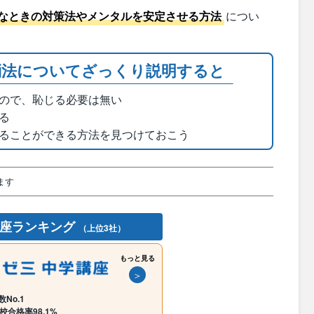
なときの対策法やメンタルを安定させる方法
につい
消法についてざっくり説明すると
ので、恥じる必要は無い
る
ることができる方法を見つけておこう
ます
講座ランキング
（上位3社）
もっと見る
＞
No.1
校合格率98.1%