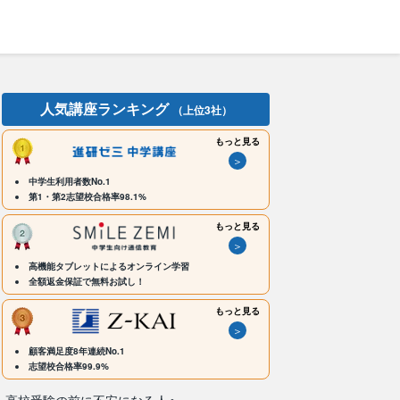
人気講座ランキング
（上位3社）
もっと見る
＞
中学生利用者数No.1
第1・第2志望校合格率98.1%
もっと見る
＞
高機能タブレットによるオンライン学習
全額返金保証で無料お試し！
もっと見る
＞
顧客満足度8年連続No.1
志望校合格率99.9%