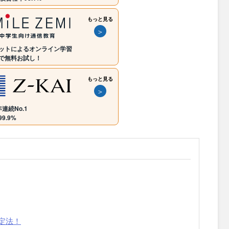
もっと見る
＞
ットによるオンライン学習
で無料お試し！
もっと見る
＞
連続No.1
9.9%
定法！