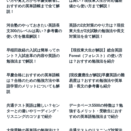
い方や覚え方から早慶受験者に
は高い？現役東大生が対応偏差
おすすめの英単語帳まで全て解
値から使い方まで解説！
説！
河合塾のやっておきたい英語長
英語の2次対策のやり方は？現役
文300のレベルは高い？参考書の
東大生が2次試験の勉強法や長文
使い方を徹底解説！
対策法を全て解説！
早稲田政経の入試は簡単ってホ
【現役東大生が解説】総合英語
ント？入試改革の内容や英語の
Forest（フォレスト）の使い方
勉強法まで解説！
は？おすすめ勉強法を紹介
早慶合格におすすめの英単語帳
[現役慶應生が解説]早慶英語の難
は？合格のための勉強方法や単
易度は？おすすめ勉強法や英単
語学習のメリットについても解
語・長文の参考書も紹介
説
共通テスト英語は難しい？セン
データベース5500の特徴は？勉
ターとの違いやリーディング・
強するメリット・受験生におす
リスニングのコツまで紹介
すめの英単語勉強法まで紹介
大学受験の英単語の勉強法は？
共通テストのリスニング対策法