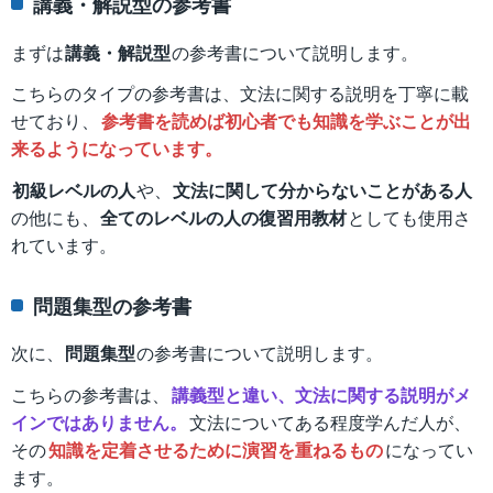
講義・解説型の参考書
まずは
講義・解説型
の参考書について説明します。
こちらのタイプの参考書は、文法に関する説明を丁寧に載
せており、
参考書を読めば初心者でも知識を学ぶことが出
来るようになっています。
初級レベルの人
や、
文法に関して分からないことがある人
の他にも、
全てのレベルの人の復習用教材
としても使用さ
れています。
問題集型の参考書
次に、
問題集型
の参考書について説明します。
こちらの参考書は、
講義型と違い、文法に関する説明がメ
インではありません。
文法についてある程度学んだ人が、
その
知識を定着させるために演習を重ねるもの
になってい
ます。