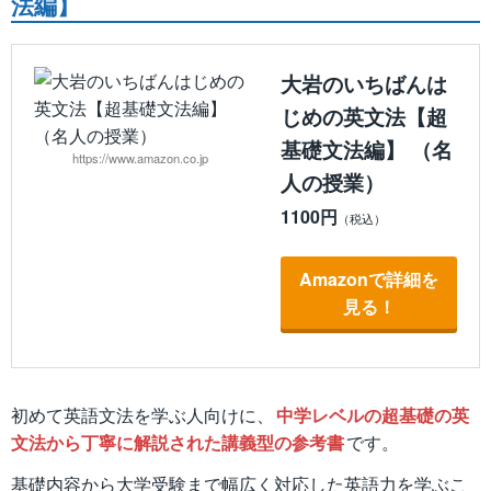
法編】
大岩のいちばんは
じめの英文法【超
基礎文法編】 （名
https://www.amazon.co.jp
人の授業）
1100円
Amazonで詳細を
見る！
初めて英語文法を学ぶ人向けに、
中学レベルの超基礎の英
文法から丁寧に解説された講義型の参考書
です。
基礎内容から大学受験まで幅広く対応した英語力を学ぶこ