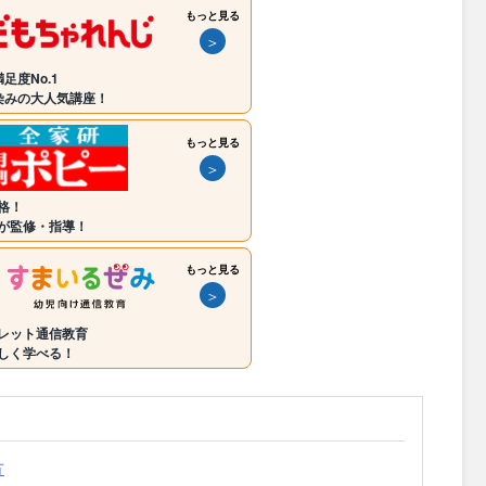
もっと見る
＞
足度No.1
染みの大人気講座！
もっと見る
＞
格！
が監修・指導！
もっと見る
＞
レット通信教育
しく学べる！
方