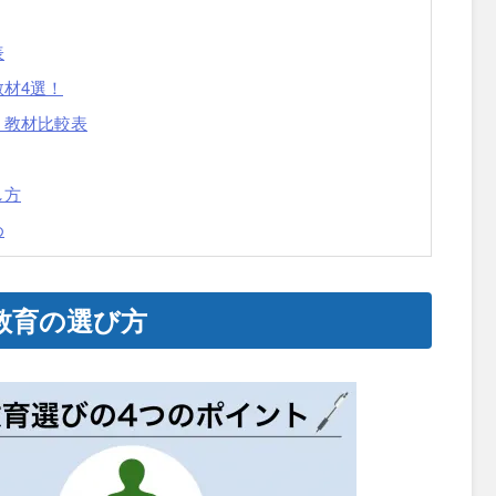
表
材4選！
・教材比較表
し方
め
教育の選び方