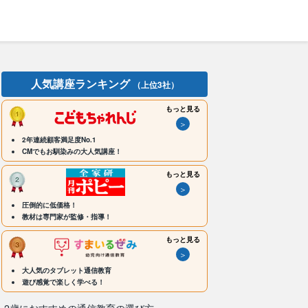
人気講座ランキング
（上位3社）
もっと見る
＞
2年連続顧客満足度No.1
CMでもお馴染みの大人気講座！
もっと見る
＞
圧倒的に低価格！
教材は専門家が監修・指導！
もっと見る
＞
大人気のタブレット通信教育
遊び感覚で楽しく学べる！