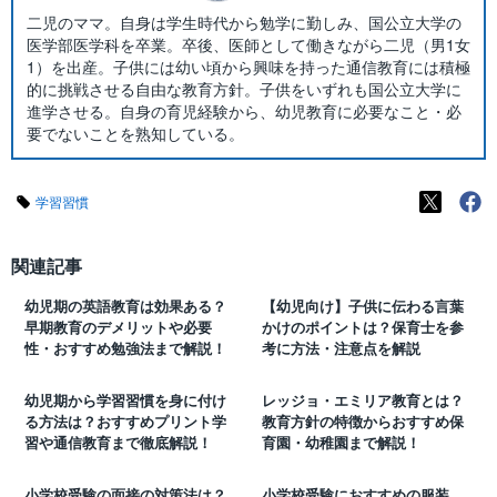
二児のママ。自身は学生時代から勉学に勤しみ、国公立大学の
医学部医学科を卒業。卒後、医師として働きながら二児（男1女
1）を出産。子供には幼い頃から興味を持った通信教育には積極
的に挑戦させる自由な教育方針。子供をいずれも国公立大学に
進学させる。自身の育児経験から、幼児教育に必要なこと・必
要でないことを熟知している。
学習習慣
関連記事
幼児期の英語教育は効果ある？
【幼児向け】子供に伝わる言葉
早期教育のデメリットや必要
かけのポイントは？保育士を参
性・おすすめ勉強法まで解説！
考に方法・注意点を解説
幼児期から学習習慣を身に付け
レッジョ・エミリア教育とは？
る方法は？おすすめプリント学
教育方針の特徴からおすすめ保
習や通信教育まで徹底解説！
育園・幼稚園まで解説！
小学校受験の面接の対策法は？
小学校受験におすすめの服装