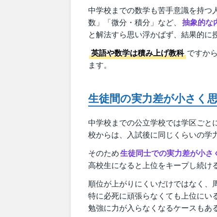
中学校までの数学も苦手意識を持つ
数」「微分・積分」など、
抽象的な
と解法すら思い浮かばず、結果的に
英語や数学は積み上げ教科
ですか
ます。
生徒間の実力差が小さく
中学校までの公立学校では学区ごと
校からは、入試後に同じくらいの学
そのため
生徒同士での実力差が小さ
高校生になると上位をキープし続け
順位が上がりにくいだけではなく、
特に必死に頑張らなくても上位にい
勉強に力が入らなくなるケースもあ