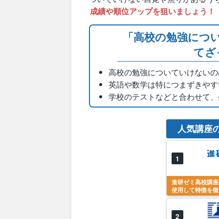
成績や順位アップを狙いましょう！
「高校の勉強につ
てざ
高校の勉強についていけないの
英語や数学は特につまずきやす
学校のテストなどと合わせて、
人気講座
1
進研ゼミ高校講座
使用して特徴を徹
2