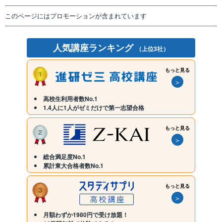
このページにはプロモーションが含まれています
人気講座ランキング
（上位3社）
もっと見る
＞
高校生利用者数No.1
1.4人に1人がゼミだけで第一志望合格
もっと見る
＞
総合満足度No.1
累計東大合格者数No.1
もっと見る
＞
月額わずか1980円で受け放題！