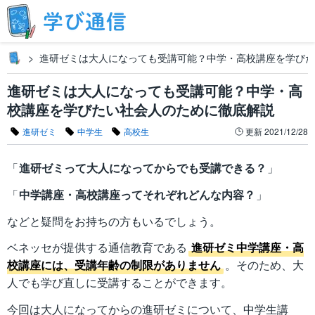
進研ゼミは大人になっても受講可能？中学・高校講座を学びた
進研ゼミは大人になっても受講可能？中学・高
校講座を学びたい社会人のために徹底解説
進研ゼミ
中学生
高校生
更新
2021/12/28
「
進研ゼミって大人になってからでも受講できる？
」
「
中学講座・高校講座ってそれぞれどんな内容？
」
などと疑問をお持ちの方もいるでしょう。
ベネッセが提供する通信教育である
進研ゼミ中学講座・高
校講座には、受講年齢の制限がありません
。そのため、大
人でも学び直しに受講することができます。
今回は大人になってからの進研ゼミについて、中学生講