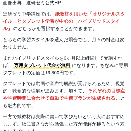
画像出典：進研ゼミ公式HP
進研ゼミ中学講座では、
紙教材を用いた「オリジナルスタ
イル」とタブレット学習が中心の「ハイブリッドスタイ
ル」
のどちらかを選択することができます。
どちらの学習スタイルを選んだ場合でも、月々の料金は変
わりません。
またハイブリッドスタイルを6ヶ月以上継続して受講すれ
ば、
専用タブレット代金が無料
になります。ちなみに専用
タブレットの定価は19,800円です。
タブレットでは動画や音声で解説が受けられるため、視覚
的・聴覚的な理解が進みます。加えて、
それぞれの目標点
や学習時間に合わせて自動で学習プランが生成される
こと
も魅力的です。
一方で紙教材は実際に書いて学びたいという人におすすめ
します。紙に書きながら勉強した方が理解が捗るという方
もいるでしょう。