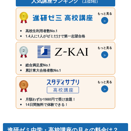
人気講座ランキング
（上位3社）
もっと見る
＞
高校生利用者数No.1
1.4人に1人がゼミだけで第一志望合格
もっと見る
＞
総合満足度No.1
累計東大合格者数No.1
もっと見る
＞
月額わずか1980円で受け放題！
14日間無料で体験できる！
進研ゼミ中学・高校講座の月々の料金は？