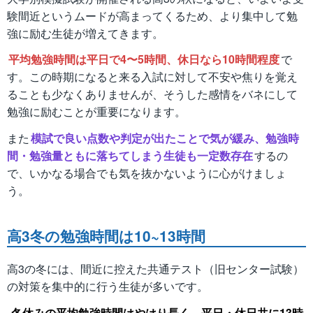
験間近というムードが高まってくるため、より集中して勉
強に励む生徒が増えてきます。
平均勉強時間は平日で4〜5時間、休日なら10時間程度
で
す。この時期になると来る入試に対して不安や焦りを覚え
ることも少なくありませんが、そうした感情をバネにして
勉強に励むことが重要になります。
また
模試で良い点数や判定が出たことで気が緩み、勉強時
間・勉強量ともに落ちてしまう生徒も一定数存在
するの
で、いかなる場合でも気を抜かないように心がけましょ
う。
高3冬の勉強時間は10~13時間
高3の冬には、間近に控えた共通テスト（旧センター試験）
の対策を集中的に行う生徒が多いです。
冬休みの平均勉強時間はやはり長く、平日・休日共に13時