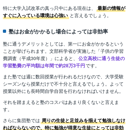
特に大学入試改革の真っ只中にある現在は、
最新の情報が
すぐに入っている環境は心強い
と言えるでしょう。
塾はお金がかかるし場合によっては非効率
塾に通うデメリットとしては、第一にお金がかかるという
ことが挙げられます。文部科学省が実施した「子供の学習
費調査（平成30年度）」によると、
公立高校に通う生徒の
学習塾費の平均額は年間で約28万3千円
です。
また塾では週に数回授業が行われるだけなので、大学受験
シーズンなら授業だけで不十分と言えるでしょう。よって
授業以外にも長時間自学自習を行わなければいけません。
それを踏まえると塾のコスパはあまり良くないと言えま
す。
さらに集団塾では
周りの生徒と足並みを揃えて勉強しなけ
ればならないので、特に勉強が得意な生徒にとっては非効