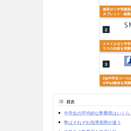
進研ゼミ中学講座
タブレット・紙教
2
スマイルゼミ中学
ラスの内容を実際
3
Z会中学生コース
やiPad教材を実
目次
中学生の平均的な塾費用はいくら
塾はそれぞれ指導形態が違う