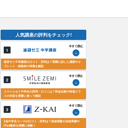
人気講座の評判をチェック!
今すぐ読む
1
＞
進研ゼミ中学講座の口コミ・評判は？実際に試した感想やタ
ブレット・紙教材の特徴を解説
今すぐ読む
2
＞
スマイルゼミ中学生の評判・口コミは？料金比較や特進クラ
スの内容を実際に使って解説
今すぐ読む
3
＞
Z会中学生コースの口コミ・評判は？高校受験の合格実績や
iPad教材を実際に体験！