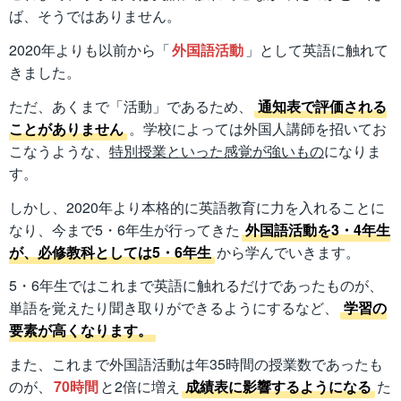
ば、そうではありません。
2020年よりも以前から「
外国語活動
」として英語に触れて
きました。
ただ、あくまで「活動」であるため、
通知表で評価される
ことがありません
。学校によっては外国人講師を招いてお
こなうような、
特別授業といった感覚が強いもの
になりま
す。
しかし、2020年より本格的に英語教育に力を入れることに
なり、今まで5・6年生が行ってきた
外国語活動を3・4年生
が、必修教科としては5・6年生
から学んでいきます。
5・6年生ではこれまで英語に触れるだけであったものが、
単語を覚えたり聞き取りができるようにするなど、
学習の
要素が高くなります。
また、これまで外国語活動は年35時間の授業数であったも
のが、
70時間
と2倍に増え
成績表に影響するようになる
た