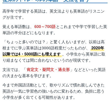
高学年で学習する英語は、英文法よりも英単語がリスニン
グが主です。
覚える単語数は、
600～700語
とこれまで中学で学習した英
単語の半分ほどにもなります。
「ちょっと多いのでは？」と驚く人もいますが、以前は高
校までに学ぶ英単語は3000語程度だったものが、
2020年
以降では4・5000語にも増えます
。小学生から英単語に取
り組まなくては間に合わないというのが現状です。
文法では、「
肯定文・疑問文・過去形
」などといった英語
の大まかな基本を学びます。
今まで外国語活動として、歌やリズムで慣れ親しんできた
英語が一気に学習色の強いものに変わるため、負担に思う
小学生が多く出てくる可能性があります。