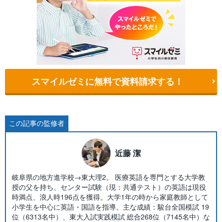
スマイルゼミに無料で資料請求する！
この記事の監修者
近藤 潔
岐阜県の地方進学校→東大理2。 医療英語を専門とする大学教
授の父を持ち、センター試験（現：共通テスト）の英語は現役
時満点、浪人時196点を獲得。大学1年の時から家庭教師として
小学生を中心に英語・国語を指導。主な成績：駿台全国模試 19
位（6313名中）、東大入試実践模試 総合268位（7145名中）な