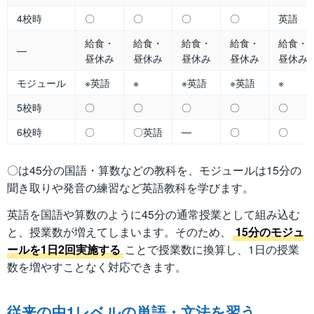
4校時
〇
〇
〇
〇
英語
給食・
給食・
給食・
給食・
給食・
―
昼休み
昼休み
昼休み
昼休み
昼休み
モジュール
※英語
※
※英語
※英語
※
5校時
〇
〇
〇
〇
〇
6校時
〇
〇英語
―
〇
〇
〇は45分の国語・算数などの教科を、モジュールは15分の
聞き取りや発音の練習など英語教科を学びます。
英語を国語や算数のように45分の通常授業として組み込む
と、授業数が増えてしまいます。そのため、
15分のモジュ
ールを1日2回実施する
ことで授業数に換算し、1日の授業
数を増やすことなく対応できます。
従来の中1レベルの単語・文法を習う