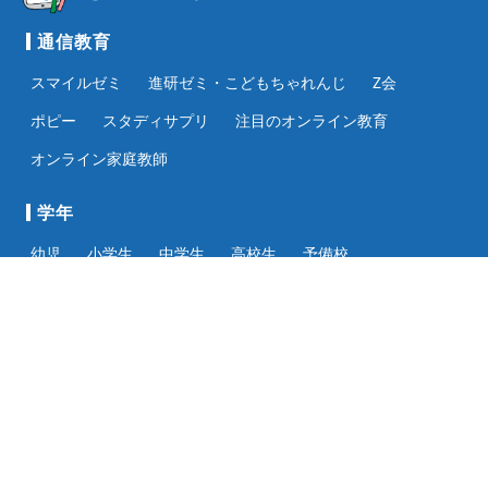
通信教育
スマイルゼミ
進研ゼミ・こどもちゃれんじ
Z会
ポピー
スタディサプリ
注目のオンライン教育
オンライン家庭教師
学年
幼児
小学生
中学生
高校生
予備校
運営者情報
会社概要
ニュース
監修者
利用規約
プライバシーポリシー
広告掲載基準
推奨動作環境
お問い合わせ