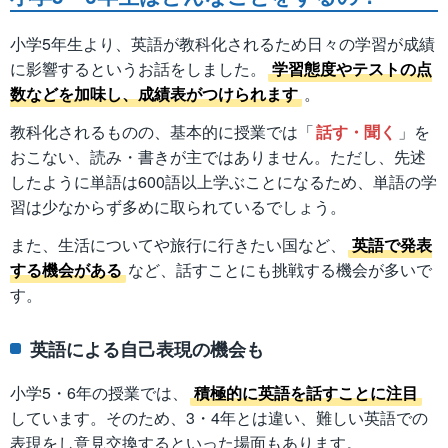
小学5年生より、英語が教科化されるため日々の学習が成績
に影響するというお話をしました。
学習態度やテストの点
数などを加味し、成績表がつけられます
。
教科化されるものの、基本的に授業では「
話す・聞く
」を
おこない、読み・書きが主ではありません。ただし、先述
したように単語は600語以上学ぶことになるため、単語の学
習は少なからず多めに取られているでしょう。
また、生活についてや旅行に行きたい国など、
英語で発表
する機会がある
など、話すことにも挑戦する機会が多いで
す。
英語による自己表現の機会も
小学5・6年の授業では、
積極的に英語を話すことに注目
しています。そのため、3・4年とは違い、難しい英語での
表現をし意見交換するといった場面もあります。