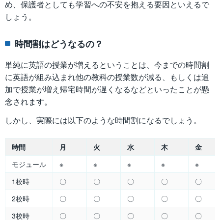
め、保護者としても学習への不安を抱える要因といえるで
しょう。
時間割はどうなるの？
単純に英語の授業が増えるということは、今までの時間割
に英語が組み込まれ他の教科の授業数が減る、もしくは追
加で授業が増え帰宅時間が遅くなるなどといったことが懸
念されます。
しかし、実際には以下のような時間割になるでしょう。
時間
月
火
水
木
金
モジュール
※
※
※
※
※
1校時
〇
〇
〇
〇
〇
2校時
〇
〇
〇
〇
〇
3校時
〇
〇
〇
〇
〇