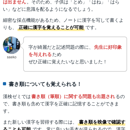
は出ません
。そのため、子供は「とめ」「はね」「はら
い」などに意識を配るようになるでしょう。
細密な採点機能があるため、ノートに漢字を写して書くよ
りも、
正確に漢字を覚えることが可能
です。
字が綺麗だと記述問題の際に、
先生に好印象
を与えれる
ため
saeko
ぜひ正確に覚えたいなと思いました！
書き順についても覚えられる！
漢検ゼミでは
書き順（筆順）に関する問題も出題され
るの
で、書き順も含めて漢字を正確に記憶することができま
す。
また新しい漢字を習得する際には、
書き順を映像で確認す
ることも可能
です。常に良いお手本が見られるので、漢字