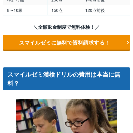
8〜10級
150点
120点前後
＼全額返金制度で無料体験！／
スマイルゼミに無料で資料請求する！
スマイルゼミ漢検ドリルの費用は本当に無
料？