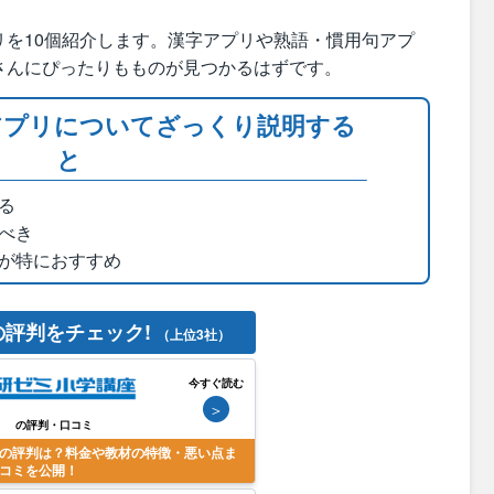
リを10個紹介します。漢字アプリや熟語・慣用句アプ
さんにぴったりもものが見つかるはずです。
アプリについてざっくり説明する
と
る
べき
が特におすすめ
の評判をチェック!
（上位3社）
今すぐ読む
＞
の評判・口コミ
の評判は？料金や教材の特徴・悪い点ま
コミを公開！