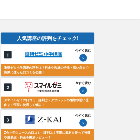
人気講座の評判をチェック!
今すぐ読む
1
＞
進研ゼミ小学講座の評判は？料金や教材の特徴・悪い点まで
実際に使った口コミを公開！
今すぐ読む
2
＞
スマイルゼミの口コミ・評判は？タブレットの感想や悪い理
由まで実際に使用して解説！
今すぐ読む
3
＞
Z会小学生コースの口コミ・評判は？実際に教材を使って特徴
や難易度・料金を徹底レビュー！