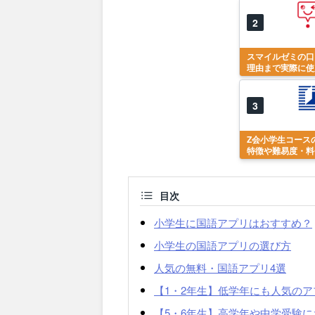
2
スマイルゼミの口
理由まで実際に使
3
Z会小学生コース
特徴や難易度・料
目次
小学生に国語アプリはおすすめ？
小学生の国語アプリの選び方
人気の無料・国語アプリ4選
【1・2年生】低学年にも人気のア
【5・6年生】高学年や中学受験に