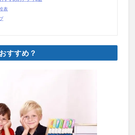
較表
プ
おすすめ？